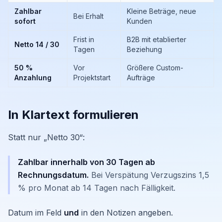
Zahlbar
Kleine Beträge, neue
Bei Erhalt
sofort
Kunden
Frist in
B2B mit etablierter
Netto 14 / 30
Tagen
Beziehung
50 %
Vor
Größere Custom-
Anzahlung
Projektstart
Aufträge
In Klartext formulieren
Statt nur „Netto 30“:
Zahlbar innerhalb von 30 Tagen ab
Rechnungsdatum.
Bei Verspätung Verzugszins 1,5
% pro Monat ab 14 Tagen nach Fälligkeit.
Datum im Feld
und
in den Notizen angeben.