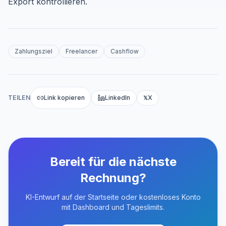
Export kontrollieren.
Zahlungsziel
Freelancer
Cashflow
TEILEN
Link kopieren
LinkedIn
X
𝕏
Bereit für die nächste
Rechnung?
KI-Entwurf auf der Startseite oder kostenloses Konto
mit Dashboard und Tageslimits.